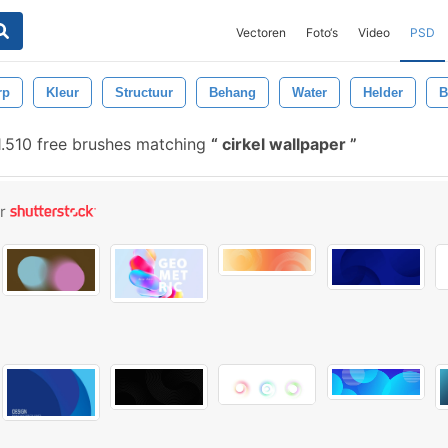
Vectoren
Foto‘s
Video
PSD
rp
Kleur
Structuur
Behang
Water
Helder
B
.510 free brushes matching
cirkel wallpaper
or