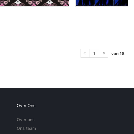
van 18
1
Over Ons
Over ons
Ons team