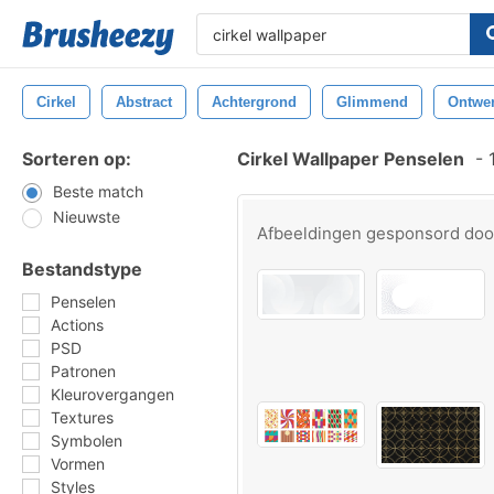
Cirkel
Abstract
Achtergrond
Glimmend
Ontwe
Sorteren op:
Cirkel Wallpaper Penselen
-
1
Beste match
Nieuwste
Afbeeldingen gesponsord do
Bestandstype
Penselen
Actions
PSD
Patronen
Kleurovergangen
Textures
Symbolen
Vormen
Styles