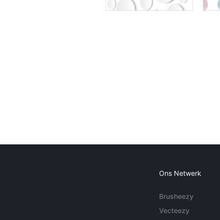
Ons Netwerk
Brusheezy
Vecteezy