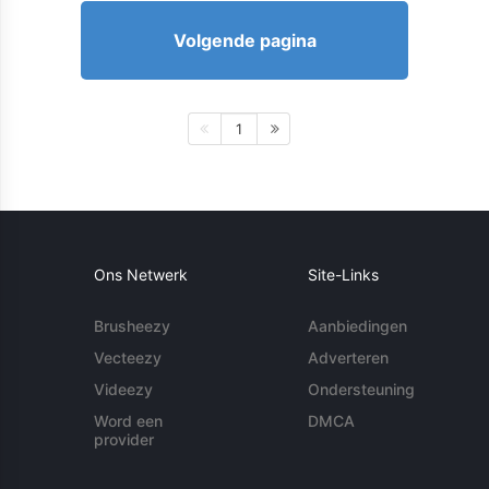
Volgende pagina
1
Ons Netwerk
Site-Links
Brusheezy
Aanbiedingen
Vecteezy
Adverteren
Videezy
Ondersteuning
Word een
DMCA
provider