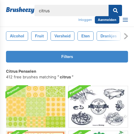
lose
Inloggen
Aanmelden
Alcohol
Fruit
Versheid
Eten
Drankjes
Gin
Filters
Citrus Penselen
412 free brushes matching
citrus