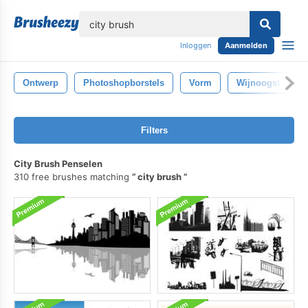
lose
Inloggen
Aanmelden
Ontwerp
Photoshopborstels
Vorm
Wijnoogst
Filters
City Brush Penselen
310 free brushes matching
city brush