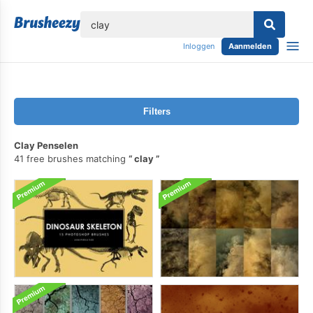
lose
Inloggen
Aanmelden
Filters
Clay Penselen
41 free brushes matching
clay