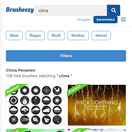
lose
Inloggen
Aanmelden
Weer
Regen
Wolk
Wolken
Hemel
Filters
Clima Penselen
138 free brushes matching
clima