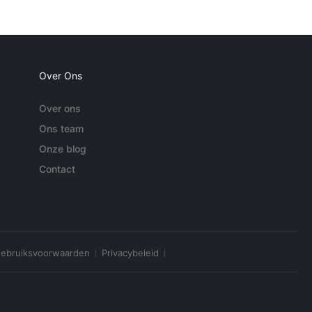
Over Ons
Over ons
Ons team
Onze blog
Contact
ebruiksvoorwaarden
Privacybeleid