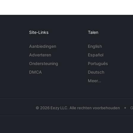
Site-Links
Talen
Aanbiedingen
English
Adverteren
Español
Ondersteuning
Português
DMCA
Deutsch
Meer...
•
© 2026 Eezy LLC. Alle rechten voorbehouden
G