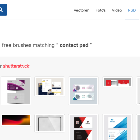
Vectoren
Foto‘s
Video
PSD
 free brushes matching
contact psd
or