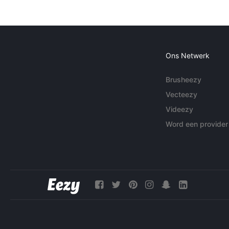
Ons Netwerk
Brusheezy
Vecteezy
Videezy
Word een provider