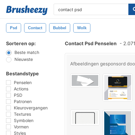
Psd
Contact
Bubbel
Wolk
Sorteren op:
Contact Psd Penselen
-
2.071
Beste match
Nieuwste
Afbeeldingen gesponsord do
Bestandstype
Penselen
Actions
PSD
Patronen
Kleurovergangen
Textures
Symbolen
Vormen
Styles