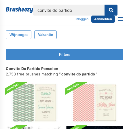
lose
Inloggen
Aanmelden
Wijnoogst
Vakantie
Filters
Convite Do Partido Penselen
2.753 free brushes matching
convite do partido