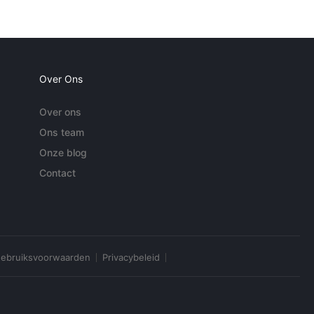
Over Ons
Over ons
Ons team
Onze blog
Contact
ebruiksvoorwaarden
Privacybeleid