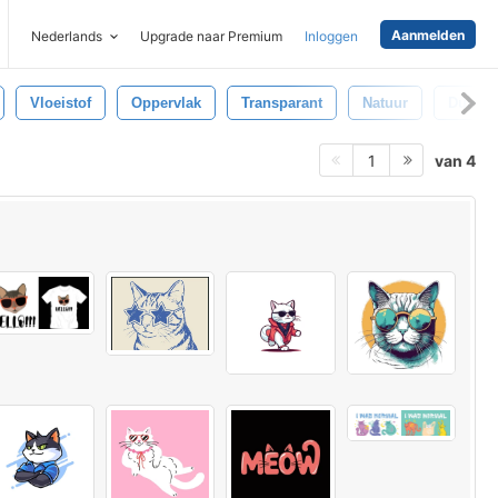
Aanmelden
Nederlands
Upgrade naar Premium
Inloggen
Vloeistof
Oppervlak
Transparant
Natuur
Duideli
van 4
1