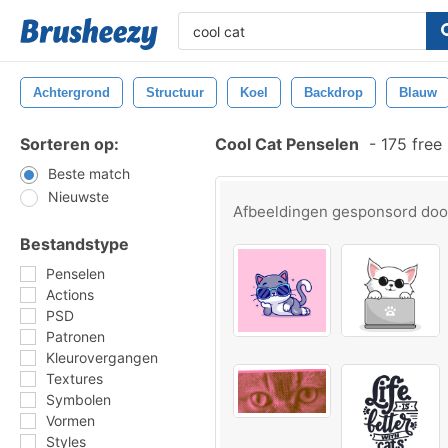
Achtergrond
Structuur
Koel
Backdrop
Blauw
Sorteren op:
Cool Cat Penselen
-
175 free
Beste match
Nieuwste
Afbeeldingen gesponsord do
Bestandstype
Penselen
Actions
PSD
Patronen
Kleurovergangen
Textures
Symbolen
Vormen
Styles