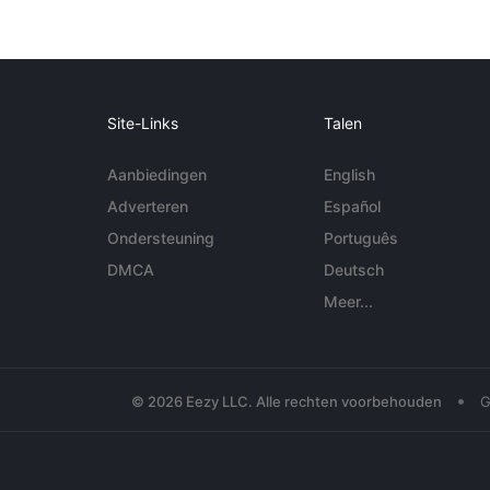
Site-Links
Talen
Aanbiedingen
English
Adverteren
Español
Ondersteuning
Português
DMCA
Deutsch
Meer...
•
© 2026 Eezy LLC. Alle rechten voorbehouden
G