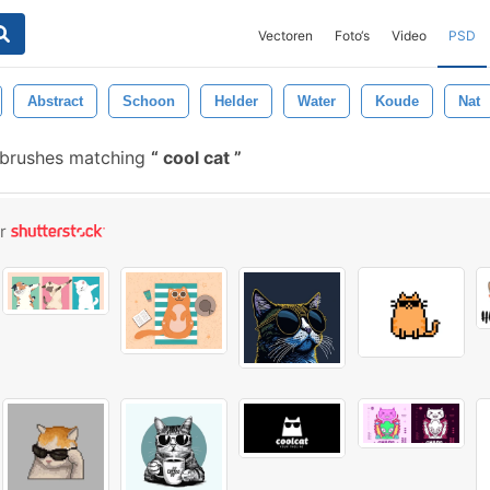
Vectoren
Foto‘s
Video
PSD
Abstract
Schoon
Helder
Water
Koude
Nat
 brushes matching
cool cat
or