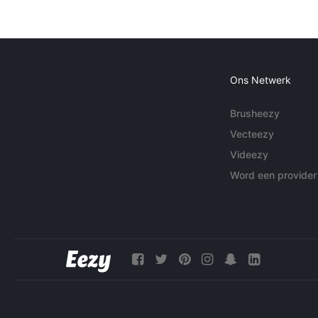
Ons Netwerk
Brusheezy
Vecteezy
Videezy
Word een provider