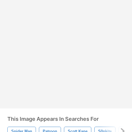
This Image Appears In Searches For
Spider Man
Patroon
Scott Kane
S0nkite
Maas