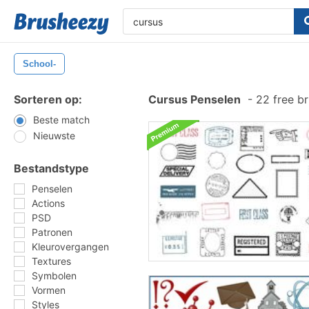
School-
Sorteren op:
Cursus Penselen
-
22 free b
Beste match
Nieuwste
Bestandstype
Penselen
Actions
PSD
Patronen
Kleurovergangen
Textures
Symbolen
Vormen
Styles