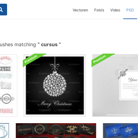
Vectoren
Foto‘s
Video
PSD
rushes matching
cursus