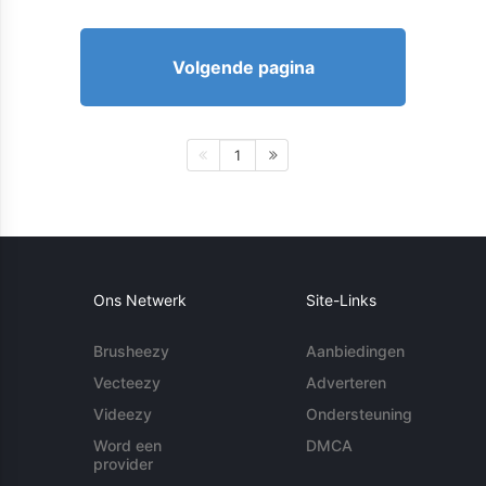
Volgende pagina
1
Ons Netwerk
Site-Links
Brusheezy
Aanbiedingen
Vecteezy
Adverteren
Videezy
Ondersteuning
Word een
DMCA
provider