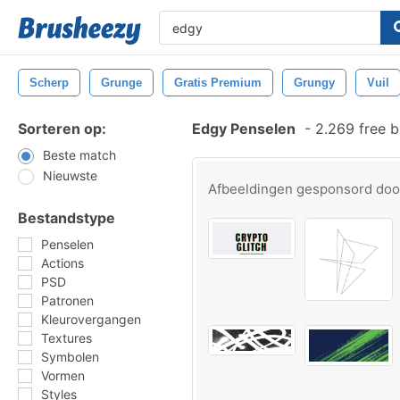
Scherp
Grunge
Gratis Premium
Grungy
Vuil
Sorteren op:
Edgy Penselen
-
2.269 free 
Beste match
Nieuwste
Afbeeldingen gesponsord do
Bestandstype
Penselen
Actions
PSD
Patronen
Kleurovergangen
Textures
Symbolen
Vormen
Styles