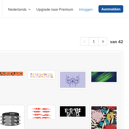
Aanmelden
Nederlands
Upgrade naar Premium
Inloggen
van 42
1