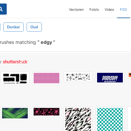
Vectoren
Foto‘s
Video
PSD
Donker
Oud
brushes matching
edgy
or