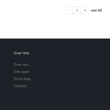
van 42
1
Over Ons
Over ons
Ons team
Onze blog
Contact