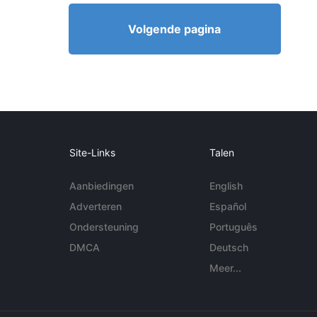
Volgende pagina
Site-Links
Talen
Aanbiedingen
English
Adverteren
Español
Ondersteuning
Português
DMCA
Deutsch
Meer...