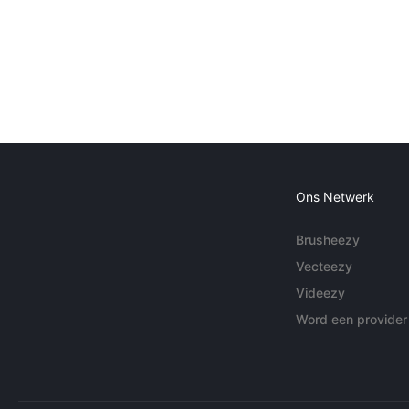
Ons Netwerk
Brusheezy
Vecteezy
Videezy
Word een provider