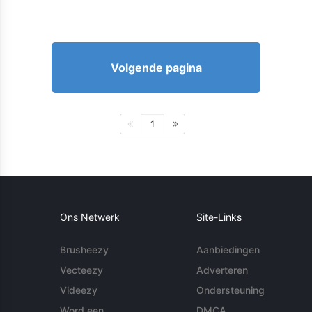
Volgende pagina
1
Ons Netwerk
Site-Links
Brusheezy
Aanbiedingen
Vecteezy
Adverteren
Videezy
Ondersteuning
Word een
DMCA