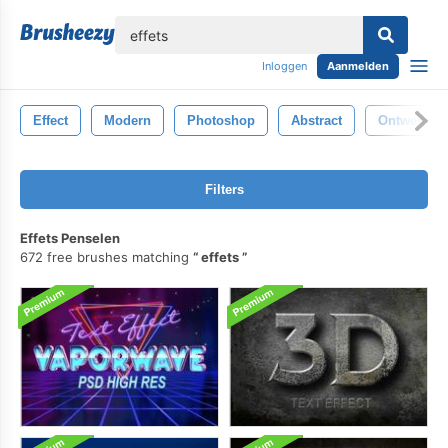
lose
Inloggen
Aanmelden
Effect
Modern
Photoshop
Abstract
Ontwerp
Filters
Effets Penselen
672 free brushes matching
effets