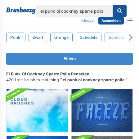
lose
Inloggen
Aanmelden
Punk-
Zwart
Grunge
Schedels
Schedel
D
Filters
El Punk Oi Cockney Sparre Polla Penselen
420 free brushes matching
el punk oi cockney sparre polla