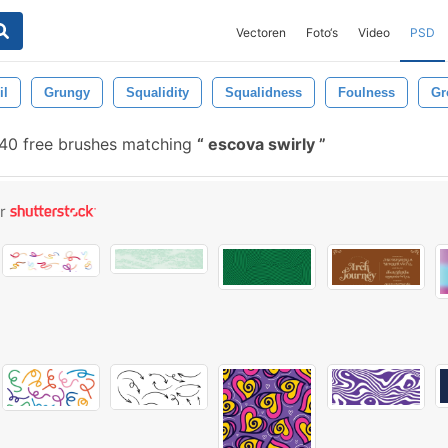
Vectoren
Foto‘s
Video
PSD
il
Grungy
Squalidity
Squalidness
Foulness
Gr
40 free brushes matching
escova swirly
or