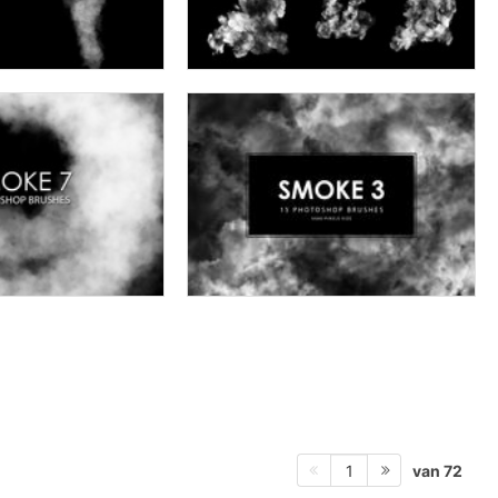
van 72
1