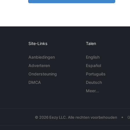
Site-Links
Talen
Aanbiedingen
English
Adverteren
Español
Ondersteuning
Português
DMCA
Deutsch
Meer...
•
© 2026 Eezy LLC. Alle rechten voorbehouden
G