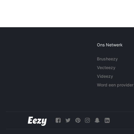
Ons Netwerk
Brusheezy
Vecteezy
Videezy
Word een provider