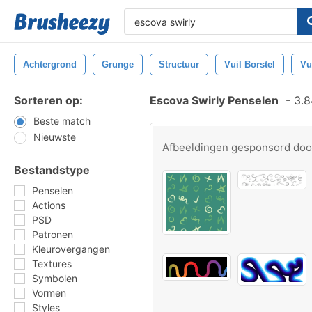
Achtergrond
Grunge
Structuur
Vuil Borstel
Vu
Sorteren op:
Escova Swirly Penselen
-
3.8
Beste match
Nieuwste
Afbeeldingen gesponsord do
Bestandstype
Penselen
Actions
PSD
Patronen
Kleurovergangen
Textures
Symbolen
Vormen
Styles