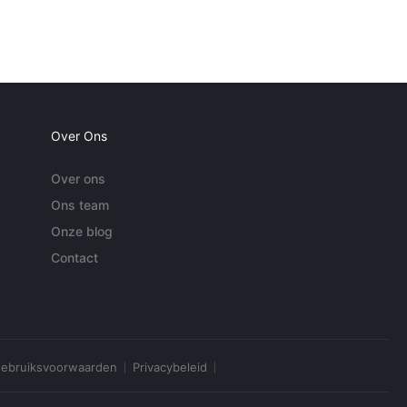
Over Ons
Over ons
Ons team
Onze blog
Contact
ebruiksvoorwaarden
Privacybeleid