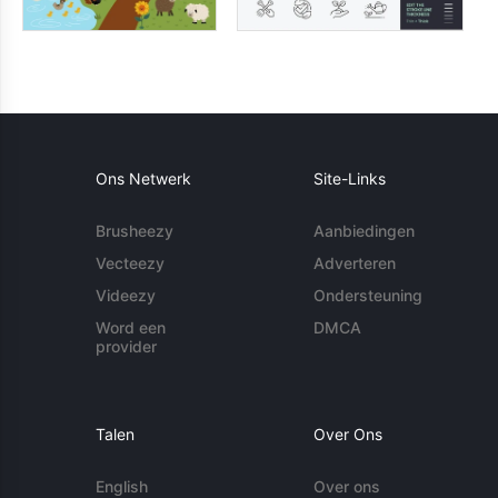
Ons Netwerk
Site-Links
Brusheezy
Aanbiedingen
Vecteezy
Adverteren
Videezy
Ondersteuning
Word een
DMCA
provider
Talen
Over Ons
English
Over ons