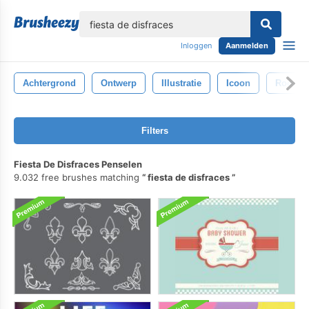
lose
Inloggen
Aanmelden
Achtergrond
Ontwerp
Illustratie
Icoon
Rood
Filters
Fiesta De Disfraces Penselen
9.032 free brushes matching
fiesta de disfraces