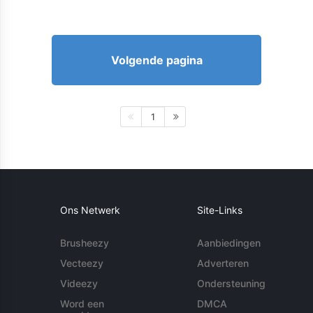
Volgende pagina
1
Ons Netwerk
Site-Links
Brusheezy
Aanbiedingen
Vecteezy
Adverteren
Videezy
Ondersteuning
Word een
DMCA