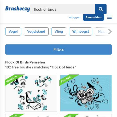
lose
Inloggen
Aanmelden
Vogel
Vogelstand
Vlieg
Wijnoogst
Natuur
Filters
Flock Of Birds Penselen
182 free brushes matching
flock of birds