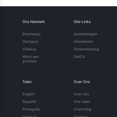
Ons Netwerk
Site-Links
Brusheezy
Aanbiedingen
Vecteezy
Adverteren
Videezy
Ondersteuning
Word een
DMCA
provider
Talen
Over Ons
English
Over ons
Español
Ons team
Português
Onze blog
Deutsch
Contact