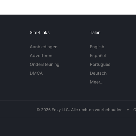
Site-Links
Talen
Aanbiedingen
English
Adverteren
Español
Ondersteuning
Português
DMCA
Deutsch
Meer...
•
© 2026 Eezy LLC. Alle rechten voorbehouden
G