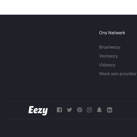
Ons Netwerk
Brusheezy
Vecteezy
Videezy
Word een provider