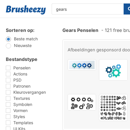
Sorteren op:
Gears Penselen
-
121 free br
Beste match
Nieuwste
Afbeeldingen gesponsord do
Bestandstype
Penselen
Actions
PSD
Patronen
Kleurovergangen
Textures
Symbolen
Vormen
Styles
Templates
Ui Kits