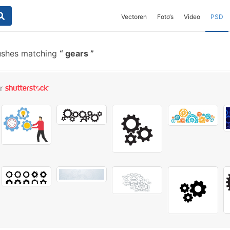
Vectoren
Foto‘s
Video
PSD
ushes matching
gears
or