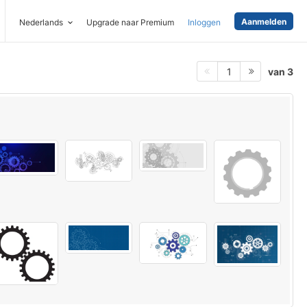
Aanmelden
Nederlands
Upgrade naar Premium
Inloggen
van 3
1