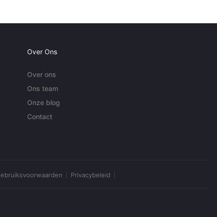
Over Ons
Over ons
Ons team
Onze blog
Contact
ebruiksvoorwaarden
Privacybeleid