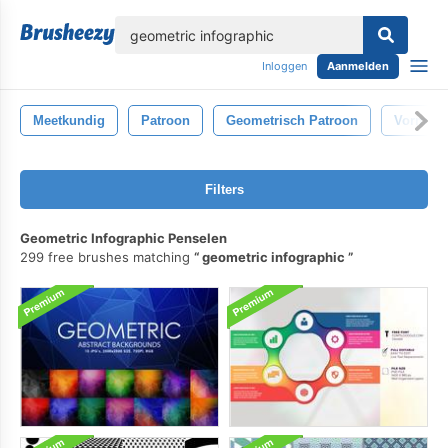
lose
Inloggen
Aanmelden
Meetkundig
Patroon
Geometrisch Patroon
Vormen
Filters
Geometric Infographic Penselen
299 free brushes matching
geometric infographic