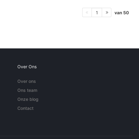
van 50
1
Over Ons
Over ons
Ons team
Onze blog
Contact