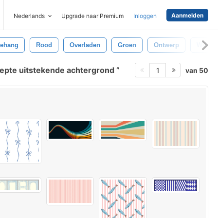
Aanmelden
Nederlands
Upgrade naar Premium
Inloggen
ehang
Rood
Overladen
Groen
Ontwerp
Wit
epte uitstekende achtergrond
van 50
1