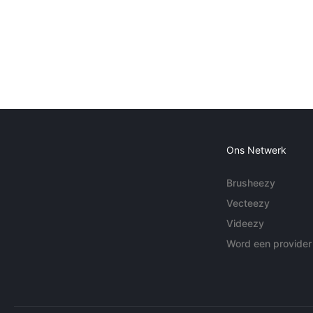
Ons Netwerk
Brusheezy
Vecteezy
Videezy
Word een provider