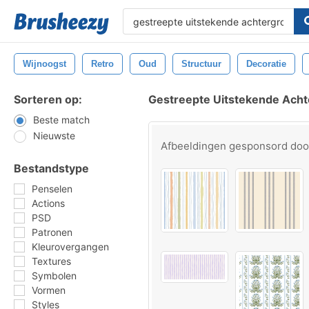
Wijnoogst
Retro
Oud
Structuur
Decoratie
Sorteren op:
Gestreepte Uitstekende Ach
Beste match
Nieuwste
Afbeeldingen gesponsord do
Bestandstype
Penselen
Actions
PSD
Patronen
Kleurovergangen
Textures
Symbolen
Vormen
Styles