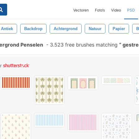
Vectoren
Foto‘s
Video
PSD
Antiek
Backdrop
Achtergrond
Natuur
Papier
B
tergrond Penselen
-
3.523 free brushes matching
gestre
or