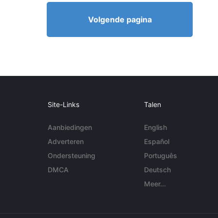
Volgende pagina
Site-Links
Talen
Aanbiedingen
English
Adverteren
Español
Ondersteuning
Português
DMCA
Deutsch
Meer...