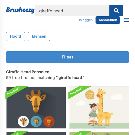
lose
Inloggen
Aanmelden
Hoofd
Mensen
Filters
Giraffe Head Penselen
99 free brushes matching
giraffe head