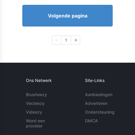
Volgende pagina
1
Ons Netwerk
Site-Links
Brusheezy
Aanbiedingen
Vecteezy
Adverteren
Videezy
Ondersteuning
Word een
DMCA
provider