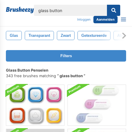
lose
Inloggen
Aanmelden
Glas
Transparant
Zwart
Getextureerde
Abstrac
Filters
Glass Button Penselen
343 free brushes matching
glass button