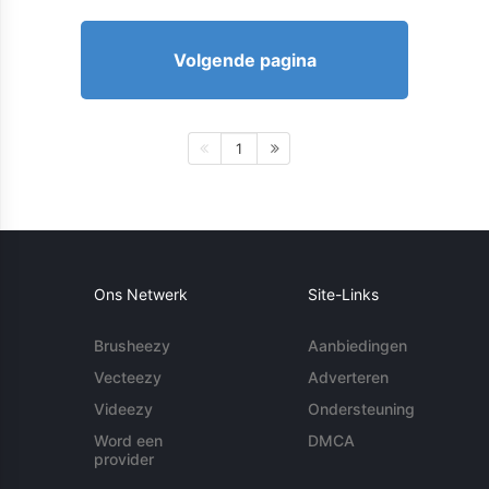
Volgende pagina
1
Ons Netwerk
Site-Links
Brusheezy
Aanbiedingen
Vecteezy
Adverteren
Videezy
Ondersteuning
Word een
DMCA
provider