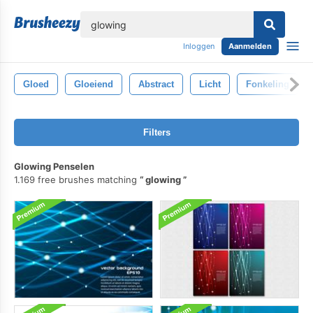
lose
Inloggen
Aanmelden
Gloed
Gloeiend
Abstract
Licht
Fonkeling
Filters
Glowing Penselen
1.169 free brushes matching
glowing