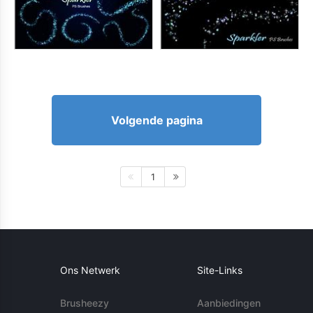
Volgende pagina
1
Ons Netwerk
Site-Links
Brusheezy
Aanbiedingen