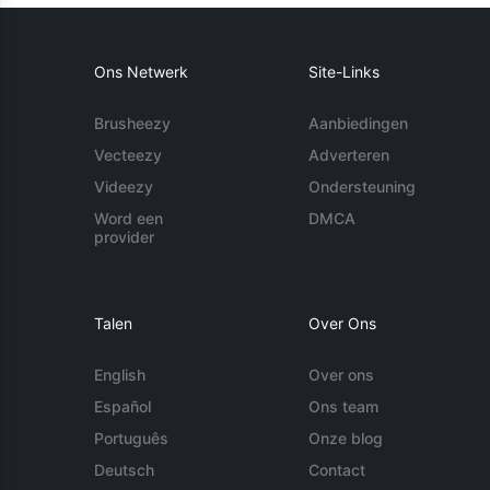
Ons Netwerk
Site-Links
Brusheezy
Aanbiedingen
Vecteezy
Adverteren
Videezy
Ondersteuning
Word een
DMCA
provider
Talen
Over Ons
English
Over ons
Español
Ons team
Português
Onze blog
Deutsch
Contact