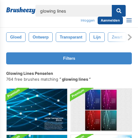
lose
Inloggen
Aanmelden
Gloed
Ontwerp
Transparant
Lijn
Zwart
Fo
Filters
Glowing Lines Penselen
764 free brushes matching
glowing lines