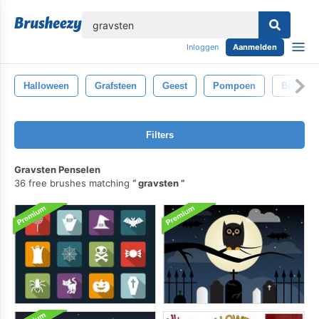
lose
Inloggen
Aanmelden
Halloween
Grafsteen
Geest
Pompoen
Begraafp
Filters
Gravsten Penselen
36 free brushes matching
gravsten