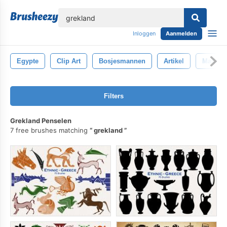
lose
Inloggen
Aanmelden
Egypte
Clip Art
Bosjesmannen
Artikel
Masker
Filters
Grekland Penselen
7 free brushes matching
grekland