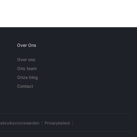
Over Ons
Over ons
Ons team
Onze blog
Contact
ebruiksvoorwaarden
Privacybeleid