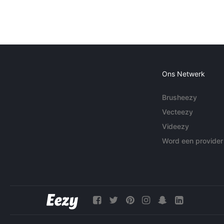
Ons Netwerk
Brusheezy
Vecteezy
Videezy
Word een provider