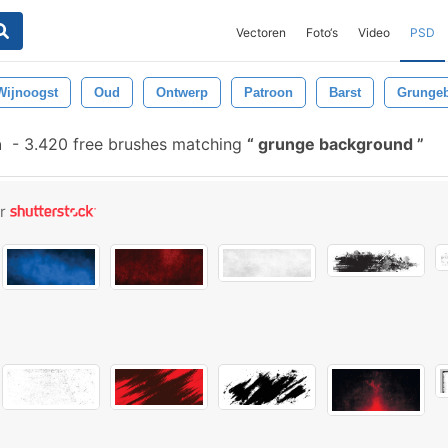
Vectoren
Foto‘s
Video
PSD
Wijnoogst
Oud
Ontwerp
Patroon
Barst
Grungeb
n
-
3.420 free brushes matching
grunge background
or