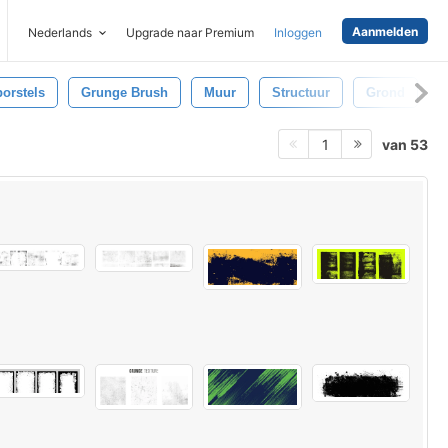
Aanmelden
Nederlands
Upgrade naar Premium
Inloggen
orstels
Grunge Brush
Muur
Structuur
Grond
S
van 53
1