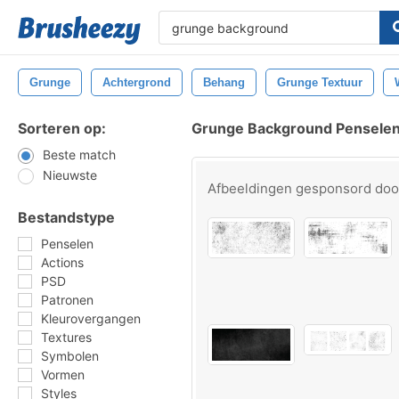
Grunge
Achtergrond
Behang
Grunge Textuur
Sorteren op:
Grunge Background Pensele
Beste match
Nieuwste
Afbeeldingen gesponsord do
Bestandstype
Penselen
Actions
PSD
Patronen
Kleurovergangen
Textures
Symbolen
Vormen
Styles