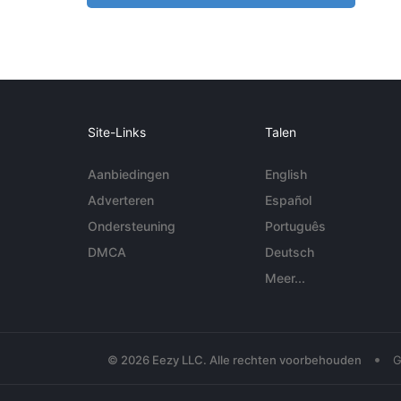
Site-Links
Talen
Aanbiedingen
English
Adverteren
Español
Ondersteuning
Português
DMCA
Deutsch
Meer...
•
© 2026 Eezy LLC. Alle rechten voorbehouden
G