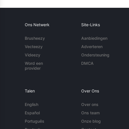
Ons Netwerk
Site-Links
Brusheezy
Aanbiedingen
Vecteezy
Adverteren
Videezy
Ondersteuning
Word een
DMCA
provider
Talen
Over Ons
English
Over ons
Español
Ons team
Português
Onze blog