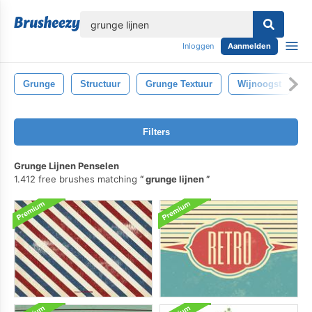
lose
Inloggen
Aanmelden
Grunge
Structuur
Grunge Textuur
Wijnoogst
W
Filters
Grunge Lijnen Penselen
1.412 free brushes matching
grunge lijnen