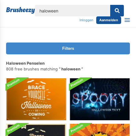
lose
Inloggen
Aanmelden
Filters
Haloween Penselen
808 free brushes matching
haloween