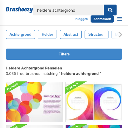
lose
Inloggen
Aanmelden
Achtergrond
Helder
Abstract
Structuur
Backdr
Filters
Heldere Achtergrond Penselen
3.035 free brushes matching
heldere achtergrond