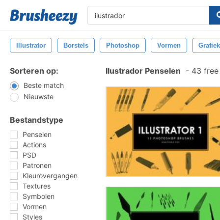
Illustrator
Borstels
Photoshop
Vormen
Grafiek
Sorteren op:
Ilustrador Penselen
-
43 free
Beste match
Nieuwste
Bestandstype
Penselen
Actions
PSD
Patronen
Kleurovergangen
Textures
Symbolen
Vormen
Styles