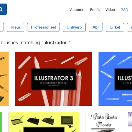
Vectoren
Foto‘s
Video
PSD
Kleur
Professioneel
Ontwerp
Abr
Cirkel
 brushes matching
ilustrador