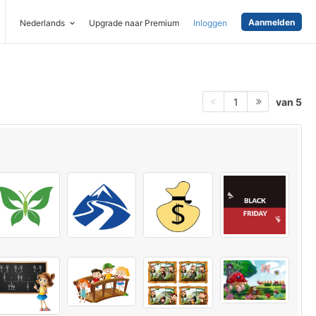
Aanmelden
Nederlands
Upgrade naar Premium
Inloggen
van 5
1