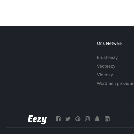
Ons Netwerk
Brusheezy
Vecteezy
Videezy
Word een provider