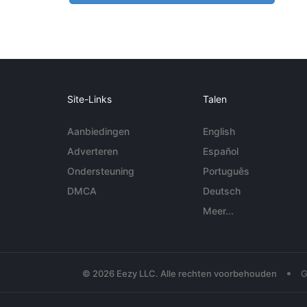
Site-Links
Talen
Aanbiedingen
English
Adverteren
Español
Ondersteuning
Português
DMCA
Deutsch
Meer...
•
© 2026 Eezy LLC. Alle rechten voorbehouden
G