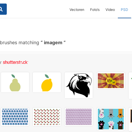
Vectoren
Foto‘s
Video
PSD
 brushes matching
imagem
or