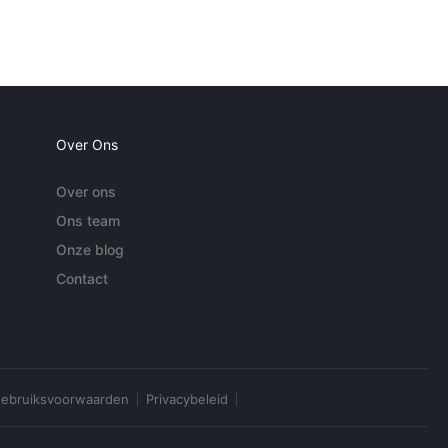
Over Ons
Over ons
Ons team
Onze blog
Contact
ebruiksvoorwaarden
Privacybeleid