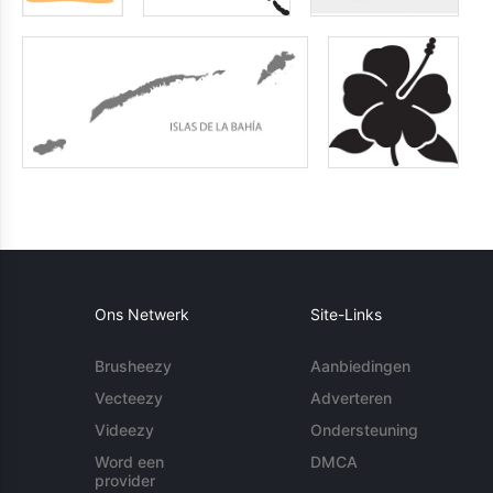
Ons Netwerk
Site-Links
Brusheezy
Aanbiedingen
Vecteezy
Adverteren
Videezy
Ondersteuning
Word een
DMCA
provider