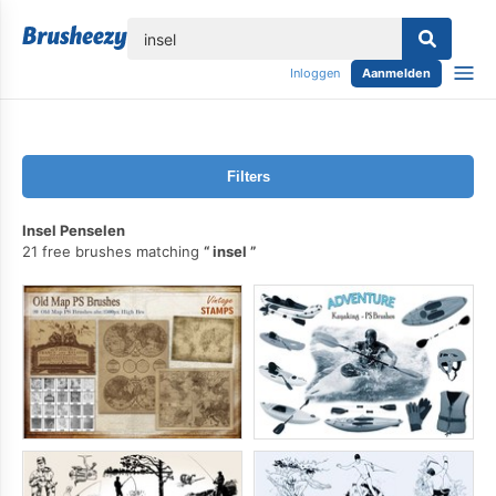
lose
Inloggen
Aanmelden
Filters
Insel Penselen
21 free brushes matching
insel