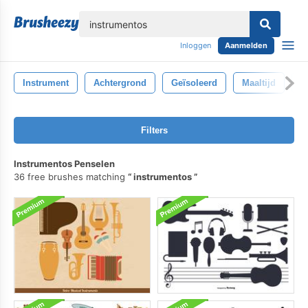
lose
Inloggen
Aanmelden
Instrument
Achtergrond
Geïsoleerd
Maaltijd
E
Filters
Instrumentos Penselen
36 free brushes matching
instrumentos