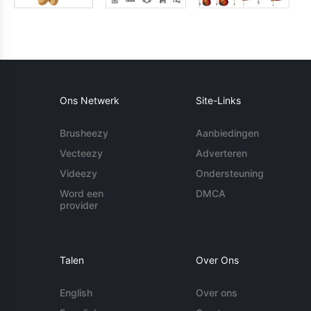
Ons Netwerk
Site-Links
Brusheezy
Aanbiedingen
Vecteezy
Adverteren
Videezy
Ondersteuning
Word een
DMCA
provider
Talen
Over Ons
English
Over ons