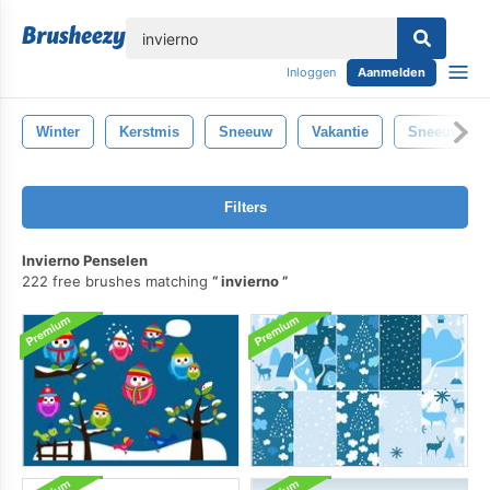
lose
Inloggen
Aanmelden
Winter
Kerstmis
Sneeuw
Vakantie
Sneeuwvlok
Filters
Invierno Penselen
222 free brushes matching
invierno