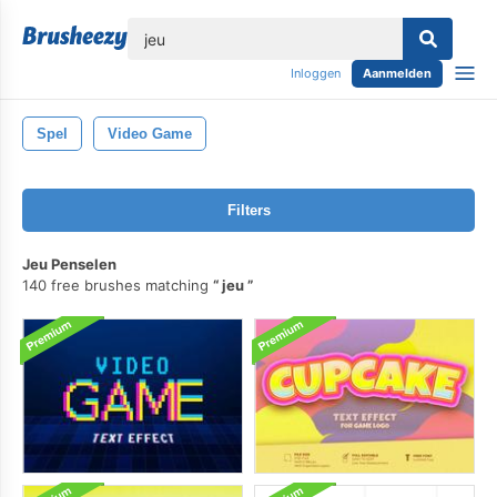
lose
Inloggen
Aanmelden
Spel
Video Game
Filters
Jeu Penselen
140 free brushes matching
jeu