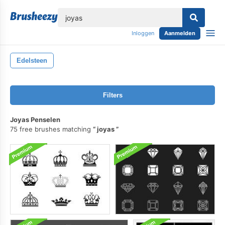
lose
Inloggen
Aanmelden
Edelsteen
Filters
Joyas Penselen
75 free brushes matching
joyas