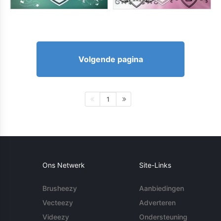
Volgende pagina
1
Ons Netwerk
Site-Links
Brusheezy
Aanbiedingen
Vecteezy
Adverteren
Videezy
Ondersteuning