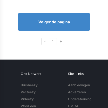
Volgende pagina
1
Ons Netwerk
Site-Links
Brusheezy
Aanbiedingen
Vecteezy
Adverteren
Videezy
Ondersteuning
Word een
DMCA