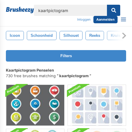
lose
Inloggen
Aanmelden
Icoon
Schoonheid
Silhouet
Reeks
Kruis
Filters
Kaartpictogram Penselen
730 free brushes matching
kaartpictogram