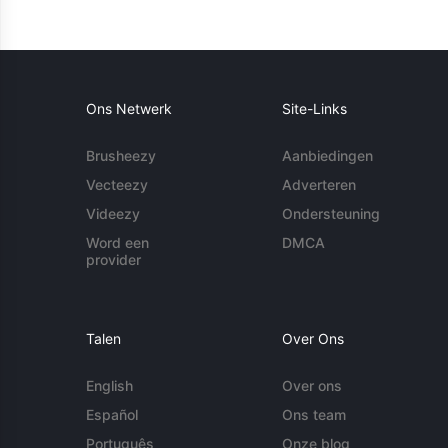
Ons Netwerk
Site-Links
Brusheezy
Aanbiedingen
Vecteezy
Adverteren
Videezy
Ondersteuning
Word een
DMCA
provider
Talen
Over Ons
English
Over ons
Español
Ons team
Português
Onze blog