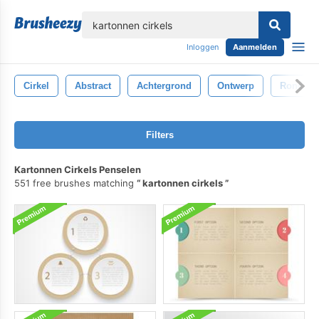
lose
Inloggen
Aanmelden
Cirkel
Abstract
Achtergrond
Ontwerp
Ronde
Filters
Kartonnen Cirkels Penselen
551 free brushes matching
kartonnen cirkels