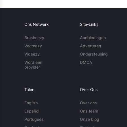
Ons Netwerk
Site-Links
Brusheezy
Aanbiedingen
Vecteezy
Adverteren
Videezy
Ondersteuning
Word een
DMCA
provider
Talen
Over Ons
English
Over ons
Español
Ons team
Português
Onze blog