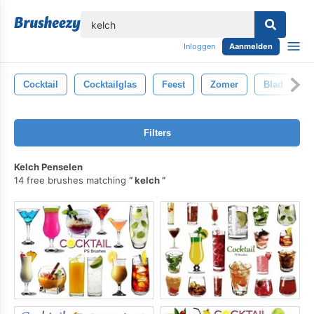
lose
Inloggen
Aanmelden
Cocktail
Cocktailglas
Feest
Zomer
Blad
S
Filters
Kelch Penselen
14 free brushes matching
kelch