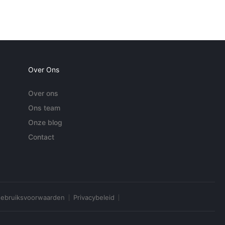
Over Ons
Over ons
Ons team
Onze blog
Contact
ebruiksvoorwaarden
Privacybeleid