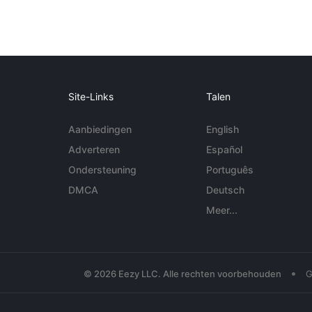
Site-Links
Talen
Aanbiedingen
English
Adverteren
Español
Ondersteuning
Português
DMCA
Deutsch
Meer...
•
© 2026 Eezy LLC. Alle rechten voorbehouden
G