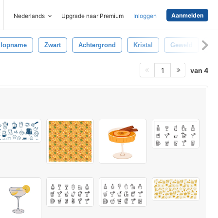
Aanmelden
Nederlands
Upgrade naar Premium
Inloggen
ilopname
Zwart
Achtergrond
Kristal
Geweld
Ga
van 4
1