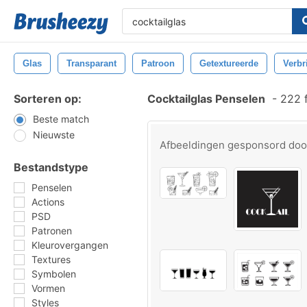
Glas
Transparant
Patroon
Getextureerde
Verbr
Sorteren op:
Cocktailglas Penselen
-
222 f
Beste match
Nieuwste
Afbeeldingen gesponsord do
Bestandstype
Penselen
Actions
PSD
Patronen
Kleurovergangen
Textures
Symbolen
Vormen
Styles