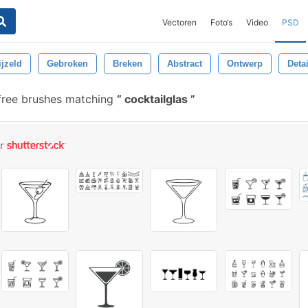
Vectoren
Foto‘s
Video
PSD
ijzeld
Gebroken
Breken
Abstract
Ontwerp
Deta
ree brushes matching
cocktailglas
or