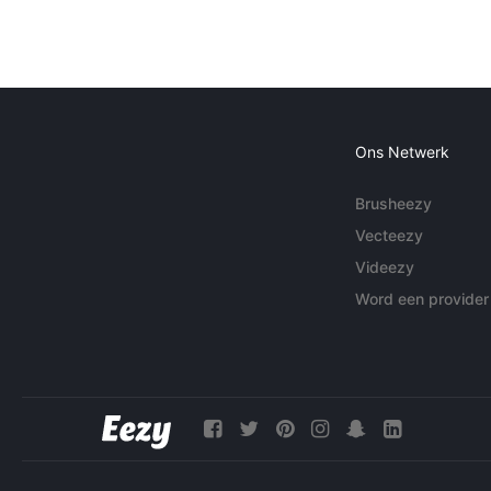
Ons Netwerk
Brusheezy
Vecteezy
Videezy
Word een provider