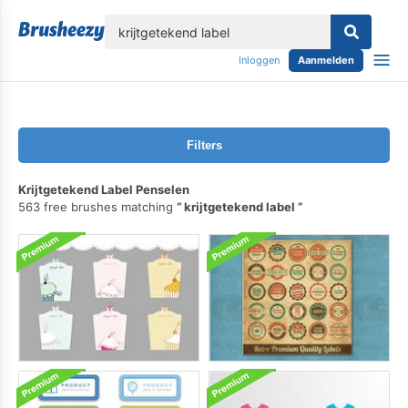
lose
Inloggen
Aanmelden
Filters
Krijtgetekend Label Penselen
563 free brushes matching
krijtgetekend label