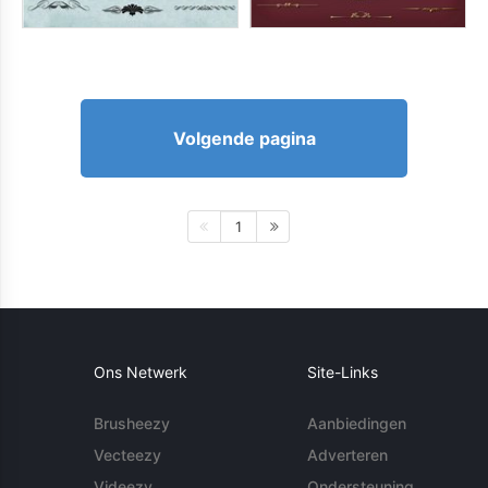
Volgende pagina
1
Ons Netwerk
Site-Links
Brusheezy
Aanbiedingen
Vecteezy
Adverteren
Videezy
Ondersteuning