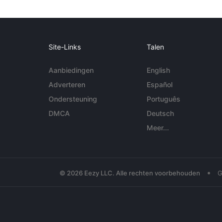
Site-Links
Talen
Aanbiedingen
English
Adverteren
Español
Ondersteuning
Português
DMCA
Deutsch
Meer...
•
© 2026 Eezy LLC. Alle rechten voorbehouden
G