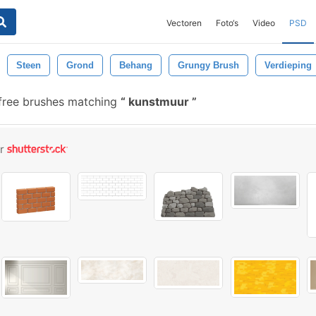
Vectoren
Foto‘s
Video
PSD
Steen
Grond
Behang
Grungy Brush
Verdieping
free brushes matching
kunstmuur
or