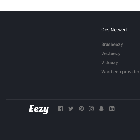
Ons Netwerk
Brusheezy
Vecteezy
Videezy
Word een provider