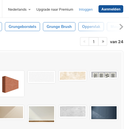
Aanmelden
Nederlands
Upgrade naar Premium
Inloggen
Grungeborstels
Grunge Brush
Oppervlak
Muurtextu
van 24
1