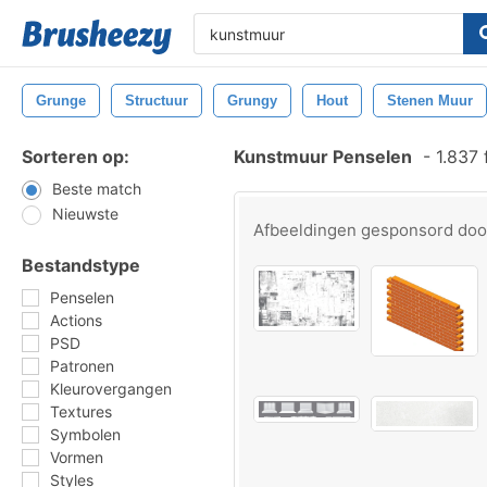
Grunge
Structuur
Grungy
Hout
Stenen Muur
Sorteren op:
Kunstmuur Penselen
-
1.837 
Beste match
Nieuwste
Afbeeldingen gesponsord do
Bestandstype
Penselen
Actions
PSD
Patronen
Kleurovergangen
Textures
Symbolen
Vormen
Styles