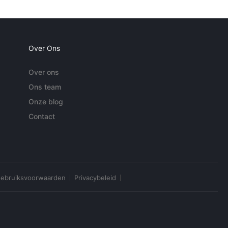
Over Ons
Over ons
Ons team
Onze blog
Contact
ebruiksvoorwaarden
Privacybeleid