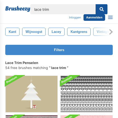
lose
Inloggen
Aanmelden
Kant
Wijnoogst
Lacey
Kantgrens
Vintage Kant
Filters
Lace Trim Penselen
54 free brushes matching
lace trim