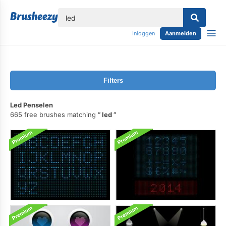
lose
Inloggen
Aanmelden
Filters
Led Penselen
665 free brushes matching
led