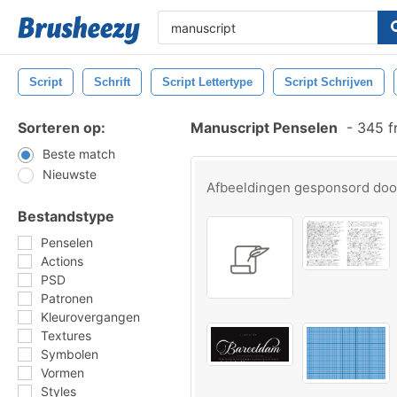
Script
Schrift
Script Lettertype
Script Schrijven
Sorteren op:
Manuscript Penselen
-
345 f
Beste match
Nieuwste
Afbeeldingen gesponsord do
Bestandstype
Penselen
Actions
PSD
Patronen
Kleurovergangen
Textures
Symbolen
Vormen
Styles