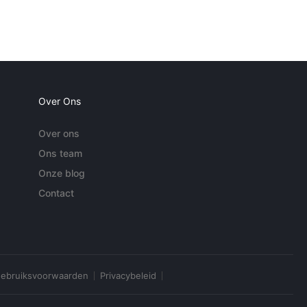
Over Ons
Over ons
Ons team
Onze blog
Contact
ebruiksvoorwaarden
Privacybeleid