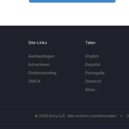
Site-Links
Talen
Aanbiedingen
English
Adverteren
Español
Ondersteuning
Português
DMCA
Deutsch
Meer...
•
© 2026 Eezy LLC. Alle rechten voorbehouden
G