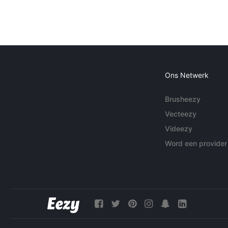
Ons Netwerk
Brusheezy
Vecteezy
Videezy
Word een provider