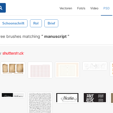
Vectoren
Foto‘s
Video
PSD
Schoonschrift
Rol
Brief
ree brushes matching
manuscript
or