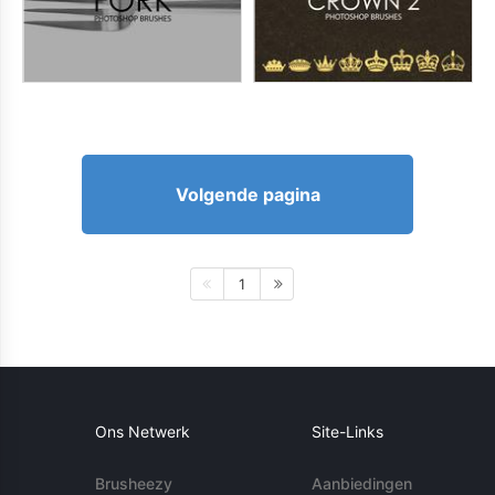
Volgende pagina
1
Ons Netwerk
Site-Links
Brusheezy
Aanbiedingen