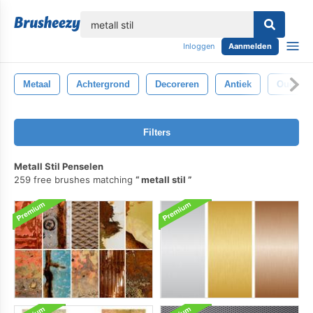
lose
Inloggen
Aanmelden
Metaal
Achtergrond
Decoreren
Antiek
Oud
Filters
Metall Stil Penselen
259 free brushes matching
metall stil