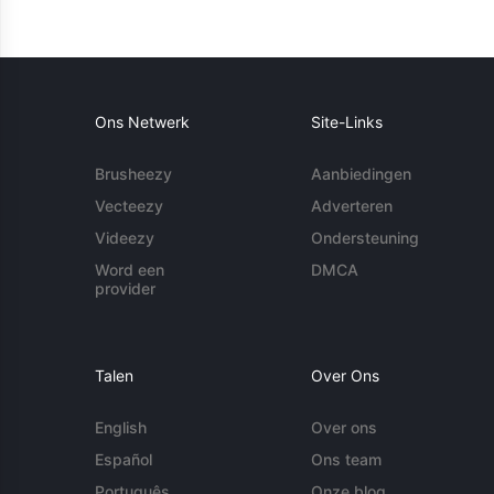
Ons Netwerk
Site-Links
Brusheezy
Aanbiedingen
Vecteezy
Adverteren
Videezy
Ondersteuning
Word een
DMCA
provider
Talen
Over Ons
English
Over ons
Español
Ons team
Português
Onze blog