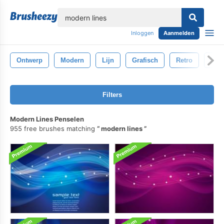
lose
Inloggen
Aanmelden
Ontwerp
Modern
Lijn
Grafisch
Retro
Zwa
Filters
Modern Lines Penselen
955 free brushes matching
modern lines