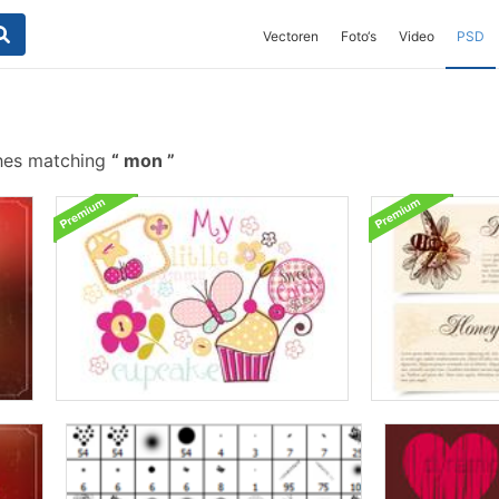
Vectoren
Foto‘s
Video
PSD
hes matching
mon